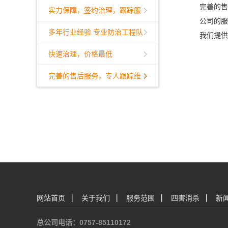
完善的售
实力保障，签约治理，跟踪服
公司的服
务
多年行业经验 专业防治工程队
我们提供
伍
快速治理，价格最低
完善的售后服务，专人跟踪维
护
网站首页
|
关于我们
|
服务范围
|
四害消杀
|
新
总公司电话：0757-85110172