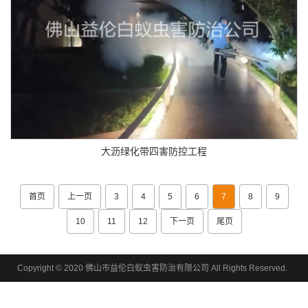
大沥绿化带四害防控工程
首页
上一页
3
4
5
6
7
8
9
10
11
12
下一页
尾页
Copyright © 2020 佛山市益伦白蚁虫害防治有限公司 All Rights Reserved.