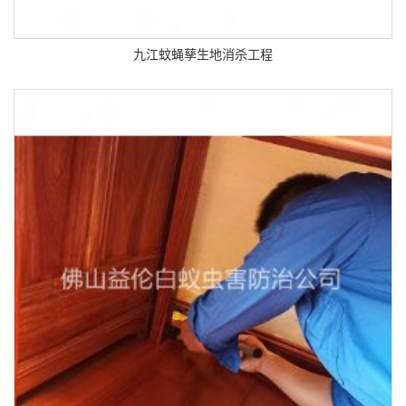
九江蚊蝇孳生地消杀工程