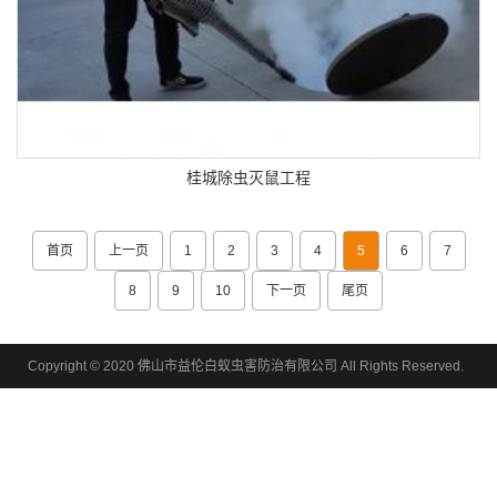
桂城除虫灭鼠工程
首页
上一页
1
2
3
4
5
6
7
8
9
10
下一页
尾页
Copyright © 2020 佛山市益伦白蚁虫害防治有限公司 All Rights Reserved.