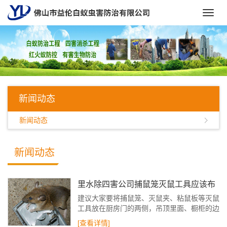
Toggl
navig
新闻动态
新闻动态
新闻动态
里水除四害公司捕鼠笼灭鼠工具应该布
置在什么位置
建议大家要将捕鼠笼、灭鼠夹、粘鼠板等灭鼠
工具放在厨房门的两侧，吊顶里面、橱柜的边
角中央、墙角以及下水道左近，这些是老鼠经
[查看详情]