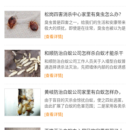
常经过和躲藏的中央。
松岗四害消杀中心家里有臭虫怎么办？
如何杀臭虫
臭虫曾是四害之一，给我们的生活和安康带来
极大的烦扰，即使是在往常，臭虫也被以为是
一种难以肃清的害虫，那么臭虫怎样消灭，家
[查看详情]
里有臭虫怎样办，臭虫怎样杀？
和顺防治白蚁公司怎样杀白蚁才能杀干
净
和顺防治白蚁公司工作人员关于入墙型白蚁普
通选择诱杀法灭治，先把墙体内部的白蚁诱惑
出来，然后再装箱灭治。而不是仅仅靠喷药便
[查看详情]
能抵达灭治的效果。
黄岐防治白蚁公司家里有白蚁怎样办，
如何灭白蚁
由于盲目的灭杀会惊扰白蚁，使之四处逃匿，
由此扩展了白蚁的危害范围；二是家用各类杀
虫剂常常对隐蔽危害的白蚁无太大效果，无谓
[查看详情]
的糜费很不用要。