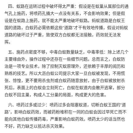
四、蚁路在运转过程中破坏得太严重：假设是在蚁巢从属部位的通
气孔上施药，将喷药孔捅大一点没有关系，不会影响效果；但是假
设是在蚁路上施药，就不能太严重地破坏蚁路。蚂蚁道路是白蚁王
国的道路，白蚁药必需依赖这些“道路”才干有效地传播，假设对蚂蚁
道路的破坏过于严重，致使双方白蚁都无法接触，药效就无法发
挥。
五、施药点密度不够，中毒白蚁数量缺乏，中毒率低：除上述几个
主要缘由外，操作过程中还存在一些细节问题。总而言之，白蚁防
治是一项专业技术，除了控制灭蚁原理外，还依赖于丰厚的阅历和
熟练的技艺。所以大沥白蚁公司提示大家一旦白蚁被发现，不用慌
张、惊惶，更不要用杀虫剂或白蚁药随意放射，由于白蚁被放射杀
死后，表面上的白蚁会立刻死亡，白蚁在蚁道内会散开逃窜，部分
白蚁不回主巢，构成
人工分巢
的局面，构成更大的危害。
六、喷药过多或过少：喷药过多会
阻塞蚁道
，切断白蚁王国的“道
路”，影响白蚁药效，而被药粉堆积在一同的白蚁会因过早死亡而不
能向其他白蚁传播药毒，严重影响白蚁药效。喷药太少的话当然也
不好，药力缺乏以抵达杀灭效果。