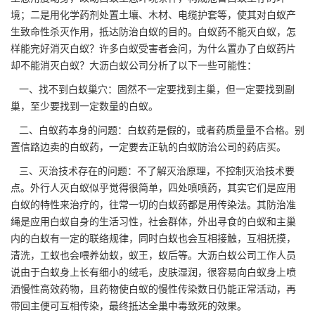
境；二是用
化学药剂
处置土壤、木材、电缆护套等，使其对白蚁产
生致命性杀灭作用，抵达防治白蚁的目的。白蚁药不能灭白蚁，怎
样能完好消灭白蚁？许多白蚁受害者会问，为什么置办了白蚁药片
却不能消灭白蚁？大沥白蚁公司分析了以下一些可能性：
一、找不到白蚁巢穴：固然不一定要找到主巢，但一定要找到副
巢，至少要找到一定数量的白蚁。
二、白蚁药本身的问题：白蚁药是假的，或者药质量量不合格。别
置信路边卖的
白蚁药
，一定要去正轨的白蚁防治公司的药店买。
三、灭治技术存在的问题：不了解灭治原理，不控制灭治技术要
点。外行人灭白蚁似乎觉得很简单，四处喷喷药，其实它们是应用
白蚁的特性来治疗的，往常一切的白蚁药都是用传染法。其防治准
绳是应用白蚁自身的生活习性，社会群体，外出寻食的白蚁和主巢
内的白蚁有一定的联络规律，同时白蚁也会互相接触，互相抚摸，
清洗，工蚁也会喂养幼蚁，蚁王，蚁后等。大沥白蚁公司工作人员
说由于白蚁身上长有细小的绒毛，皮肤湿润，很容易向白蚁身上喷
洒慢性高效药物，且药物使白蚁的慢性传染数日仍能正常活动，再
带回主便可互相传染，最终抵达全巢中毒致死的效果。