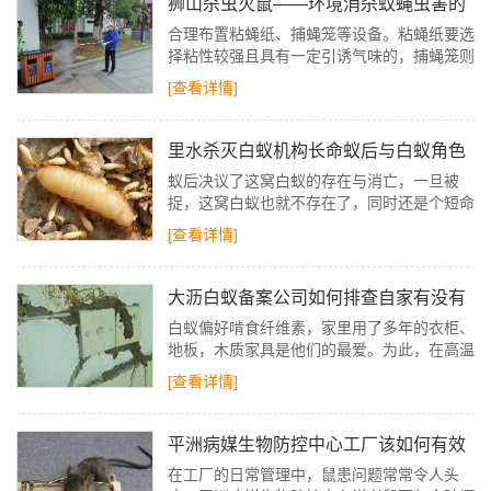
狮山杀虫灭鼠——环境消杀蚊蝇虫害的
对策
合理布置粘蝇纸、捕蝇笼等设备。粘蝇纸要选
择粘性较强且具有一定引诱气味的，捕蝇笼则
可以放置一些苍蝇喜欢的食物诱饵，如糖醋液
[查看详情]
等，吸引苍蝇进入从而达到捕杀的目的。
里水杀灭白蚁机构长命蚁后与白蚁角色
分工
蚁后决议了这窝白蚁的存在与消亡，一旦被
捉，这窝白蚁也就不存在了，同时还是个短命
婆，高等的科中最初的蚁后能够活60-70年，
[查看详情]
普通都可活15-30年，最长可长达100多年。
大沥白蚁备案公司如何排查自家有没有
蚁巢
白蚁偏好啃食纤维素，家里用了多年的衣柜、
地板，木质家具是他们的最爱。为此，在高温
降临前，一定要亲密留意家里地缝或是门缝等
[查看详情]
缝隙处有无白蚁的踪迹，以便提早预防及处
置。
平洲病媒生物防控中心工厂该如何有效
灭老鼠
在工厂的日常管理中，鼠患问题常常令人头