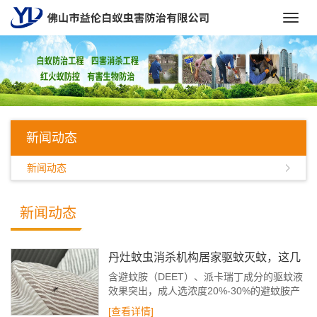
Toggl
navig
新闻动态
新闻动态
新闻动态
丹灶蚊虫消杀机构居家驱蚊灭蚊，这几
招很有效！
含避蚊胺（DEET）、派卡瑞丁成分的驱蚊液
效果突出，成人选浓度20%-30%的避蚊胺产
品，儿童和孕妇优先选派卡瑞丁款，涂抹在暴
[查看详情]