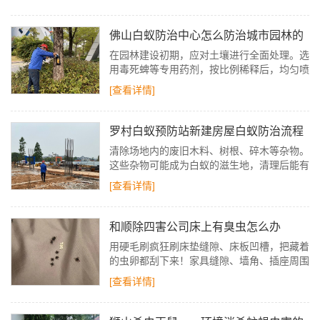
露皮肤，每4-6小时补涂一次；若担心喷雾刺
激，可在室内放置电热蚊香液。
佛山白蚁防治中心怎么防治城市园林的
白蚁
在园林建设初期，应对土壤进行全面处理。选
用毒死蜱等专用药剂，按比例稀释后，均匀喷
洒在种植区域的土壤中，形成一道化学防护屏
[查看详情]
障。
罗村白蚁预防站新建房屋白蚁防治流程
清除场地内的废旧木料、树根、碎木等杂物。
这些杂物可能成为白蚁的滋生地，清理后能有
效减少白蚁的来源。平整场地，排除积水。白
[查看详情]
蚁喜欢潮湿的环境，保持场地干燥可以降低白
蚁滋生的风险。
和顺除四害公司床上有臭虫怎么办
用硬毛刷疯狂刷床垫缝隙、床板凹槽，把藏着
的虫卵都刮下来！家具缝隙、墙角、插座周围
也别放过，再用蒸汽清洁机走一遍，60℃高
[查看详情]
温直接“团灭”！