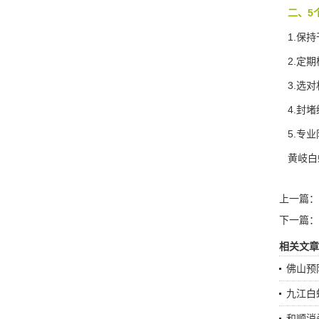
二、5
1.保持
2.定期
3.选对
4.封堵
5.专业
黄岐白
上一篇：
下一篇：
相关文章
佛山预
九江白
和顺消