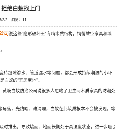
，拒绝白蚁找上门
/2/2
浏览：
11
公司
说这些“隐形破坏王”专啃木质结构，悄悄蛀空家具和墙
查！
瓷砖缝隙渗水、管道漏水等问题，都会形成持续潮湿的小环
白蚁的“宜居宝地”。
。黄岐白蚁防治公司说很多人忽略了卫生间木质家具的
防潮处
等角落，光线暗、难清理，白蚁在此筑巢根本不会被发现。等
及时排出，导致墙面、地面长期处于高湿度状态，进一步吸引