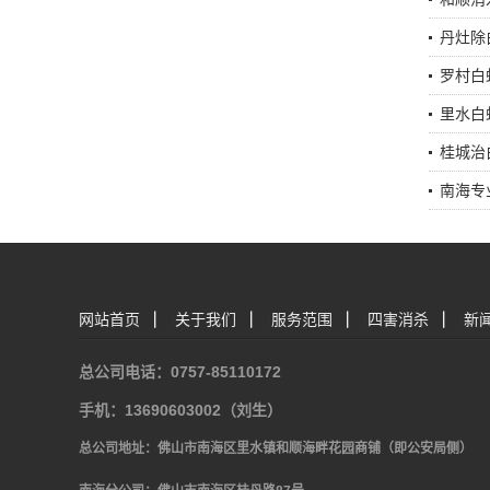
丹灶除
罗村白
里水白
桂城治
南海专
网站首页
|
关于我们
|
服务范围
|
四害消杀
|
新
总公司电话：0757-85110172
手机：13690603002（刘生）
总公司地址：佛山市南海区里水镇和顺海畔花园商铺（即公安局侧）