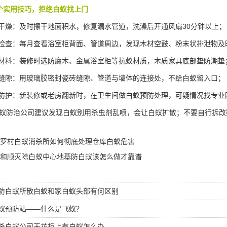
个实用技巧，拒绝白蚁找上门
干燥：及时擦干地面积水，修复漏水管道，洗澡后开通风扇30分钟以上；
检查：每月查看浴室柜背面、管道周边，发现木材空鼓、粉末状排泄物及
材料：装修时选防腐木、金属浴室柜等抗蚁材质，木质家具底部垫防潮垫
缝隙：用玻璃胶密封瓷砖缝隙、管道与墙体的连接处，不给白蚁留入口；
防护：新装修或老房翻新时，在卫生间做
白蚁预防
处理，可疑情况找专业
蚁防治公司建议发现白蚁别用杀虫剂乱喷，会让白蚁扩散；不要自行拆改
罗村白蚁消杀所如何彻底处理仓库白蚁危害
和顺灭除白蚁中心地基防白蚁该怎么做才靠谱
防白蚁所散白蚁和家白蚁头部有何区别
蚁预防站——什么是飞蚁？
杀白蚁公司天花板上有白蚁怎么办