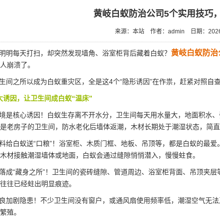
黄岐白蚁防治公司5个实用技巧
来源：本站
作者：admin
日期：2026
黄岐白蚁防治
明明每天打扫，却突然发现墙角、浴室柜背后藏着白蚁？
人崩溃了。
间之所以成为白蚁重灾区，全是这4个“隐形诱因”在作祟，赶紧对照自
大诱因，让卫生间成白蚁“温床”
境是核心诱因！白蚁生存离不开水分，卫生间每天用水量大，地面积水、
是老房子的卫生间，防水老化后墙体返潮，木材长期处于潮湿状态，简直是
给白蚁送“口粮”！浴室柜、木质门框、地板、吊顶等，都是白蚁的最爱
木材接触潮湿墙体或地面，白蚁会通过缝隙悄悄潜入，慢慢蛀食。
成“藏身之所”！卫生间的瓷砖缝隙、管道周边、浴室柜背面、吊顶夹层
往往已经蛀出明显痕迹。
良加剧隐患！不少卫生间没有窗户，或通风扇使用频率低，潮湿空气无法
繁殖。