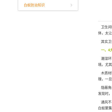
白蚁防治知识
卫生间
体，太让
其实卫生
一、4
潮湿环
境。尤其
木质材料
理
，一旦
隐蔽角落
发现时，
通风不
白蚁聚集