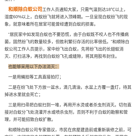
和顺除白蚁公司
工作人员通知大家，只需气温到达18℃以上，
湿度60%以上，白蚁纷飞就将进入顶峰期。一旦呈现白蚁纷飞的现
象，就意味着所在居室可能曾经遭到白蚁的损害。
“居民家中如发现白蚁也不要恐慌，由于白蚁既不咬人也不传播病
菌，固然纷飞的数量较多，但胜利繁衍存活的比率很低。”和顺除白
蚁公司工作人员提示，家中纷飞出白蚁，先将纷飞出的长翅蚁消
灭、打扫洁净，再找到白蚁纷飞孔或缝隙，将其用胶布封住。
也能够采用以下办法消灭：
一是用蝇拍等工具直接拍打；
二是在纷飞处下方放一盆水，滴几滴油，水盆上方覆一盏灯，待其
掉进水里就会死亡；
三是用扫帚把白蚁扫到一堆，再用开水烫或者杀虫剂消灭。切勿直
接对白蚁分飞处浇灌开水或喷杀虫剂，否则不利于白蚁的勘察和管
理，并可能招致
白蚁扩散
。
和顺除白蚁公司专家倡议，市民在
房屋建造
前或重新装修之前，可