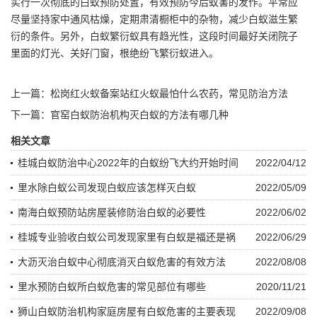
实行一次彻底的白蚁预防处置，有效预防今后蚁害的发作。平常应
尽量坚持家中通风枯燥，定期肃清橱柜中的杂物，减少白蚁滋生繁
衍的条件。另外，白蚁繁衍蚁具有趋光性，这段时间最好关闭院子
里面的灯光、关好门窗，根绝纷飞繁衍蚁进入。
上一篇：
松岗红火蚁备案站红火蚁最怕什么农药，常见防治方法
下一篇：
官窑白蚁防治机构灭白蚁的方法有哪几种
相关文章
桂城白蚁防治中心2022年的白蚁纷飞大约开始时间
2022/04/12
里水除白蚁公司发现白蚁应该怎样灭白蚁
2022/05/09
南海白蚁预防站房屋装修防治白蚁的必要性
2022/06/02
桂城专业验收白蚁公司发现家里有白蚁是福还是祸
2022/06/29
大沥灭治白蚁中心彻底消灭白蚁危害的有效方法
2022/08/08
里水预防白蚁所白蚁危害的常见部位有哪些
2020/11/21
狮山白蚁防治机构家庭房屋有白蚁危害的主要表现
2022/09/08