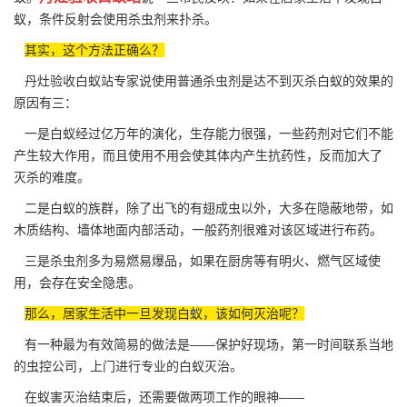
蚁，条件反射会使用杀虫剂来扑杀。
其实，这个方法正确么？
丹灶验收白蚁站专家说使用普通杀虫剂是达不到灭杀白蚁的效果的
原因有三：
一是白蚁经过亿万年的演化，生存能力很强，一些药剂对它们不能
产生较大作用，而且使用不用会使其体内产生抗药性，反而加大了
灭杀的难度。
二是白蚁的族群，除了出飞的有翅成虫以外，大多在隐蔽地带，如
木质结构、墙体地面内部活动，一般药剂很难对该区域
进行布药
。
三是杀虫剂多为易燃易爆品，如果在厨房等有明火、燃气区域使
用，会存在安全隐患。
那么，居家生活中一旦发现白蚁，该如何灭治呢？
有一种最为有效简易的做法是——保护好现场，第一时间联系当地
的
虫控公司
，上门进行专业的白蚁灭治。
在蚁害灭治结束后，还需要做两项工作的眼神——