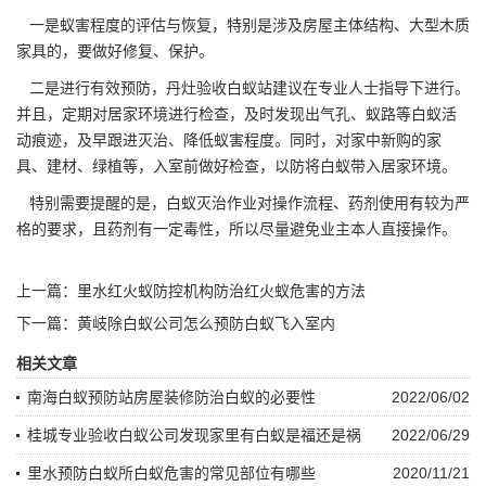
一是蚁害程度的评估与恢复，特别是涉及房屋主体结构、大型木质
家具的，要做好修复、保护。
二是进行有效预防，丹灶验收白蚁站建议在专业人士指导下进行。
并且，定期对居家环境进行检查，
及时发现
出气孔、蚁路等白蚁活
动痕迹，及早跟进灭治、降低蚁害程度。同时，对家中新购的家
具、建材、绿植等，入室前做好检查，以防将白蚁带入居家环境。
特别需要提醒的是，
白蚁灭治
作业对操作流程、药剂使用有较为严
格的要求，且药剂有一定毒性，所以尽量避免业主本人直接操作。
上一篇：
里水红火蚁防控机构防治红火蚁危害的方法
下一篇：
黄岐除白蚁公司怎么预防白蚁飞入室内
相关文章
南海白蚁预防站房屋装修防治白蚁的必要性
2022/06/02
桂城专业验收白蚁公司发现家里有白蚁是福还是祸
2022/06/29
里水预防白蚁所白蚁危害的常见部位有哪些
2020/11/21