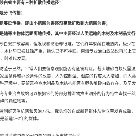
砂白蚁主要有三种扩散传播途径：
是分飞传播；
是蔓延传播，即由小范围为害逐渐蔓延扩散到大范围为害；
是随寄主物体远距离地传播，其中主要经过人类运输的木材及木制品实行
砂白蚁
扩散容易
，但发现和防治却很难。它们终年躲藏在地道内，极少在
，木材早已被蛀蚀严重，损失已不可挽回。南海专业治白蚁站说再加上它
，时难以发现。
防范于已然，平常人们要留意观察能否有危害病症。截头堆砂白蚁只需温
家居条件和办公条件的改善，人为控制温、湿度的程度大大增加，而人类
种环境中，要留意检查木制品及木结构能否有截头堆砂白蚁存在，及早发
海专业治白蚁站可以根据它们将部分排泄物推出洞外的行为特性查找千丝
碎的颗粒物等。
控制好灭治机遇和灭治方法。截头堆砂白蚁新建群体从树立至发育成熟，
是新建1~2年的群体。
桂城验收白蚁公司白蚁的四大危害性是什么