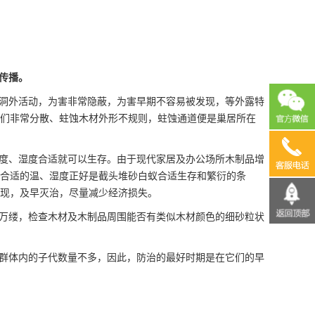
传播。
洞外活动，为害非常隐蔽，为害早期不容易被发现，等外露特
们非常分散、蛀蚀木材外形不规则，蛀蚀通道便是巢居所在
13690
度、湿度合适就可以生存。由于现代家居及办公场所木制品增
合适的
温、湿度
正好是截头堆砂白蚁合适生存和繁衍的条
现，及早灭治，尽量减少经济损失。
万缕，检查木材及木制品周围能否有类似木材颜色的细砂粒状
群体内的子代数量不多，因此，防治的最好时期是在它们的早