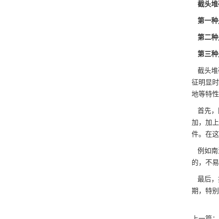
截头堆
第一种
第二种
第三种
截头堆
征明显时
地等特性
首先，
加，加上
件。在这
例如南
的，不易
最后，
期，特别
上一篇：