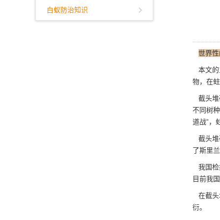
白蚁防治知识
世界性
本文的
物，在蛀
截头堆
不同树种
道战”，
截头堆
了斯里兰
我国检
目前我国
在截头
衍
。