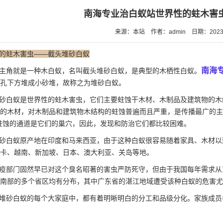
南海专业治白蚁站世界性的蛀木害
来源：本站
作者：admin
日期：2023/
的蛀木害虫——截头堆砂白蚁
南海
主角就是一种木白蚁，名叫截头堆砂白蚁，是典型的木栖性白蚁。
孔下方堆成小砂堆，故称之为堆砂白蚁。
砂白蚁是世界性的蛀木害虫，它们主要蛀蚀干木材、木制品及建筑物的木
的木材，对木制品和建筑物木结构的蛀蚀普遍而且严重，是传播最广的主
蛀蚀的通道是它们的巢穴，因此，发现和防治它们都比较困难。
砂白蚁原产地在印度和马来西亚，由于这种白蚁很容易随着家具、木材以
卡、越南、新加坡、日本、澳大利亚、关岛等地。
疫部门固然早已对这个臭名昭著的害虫严防死守，但由于我国每年需求从
南部的多个省区均有分布，其中广东省的湛江地域遭受该种白蚁的危害尤
堆砂白蚁的每个大家庭中，都有着明晰明白的分工和品级分化。家族成员