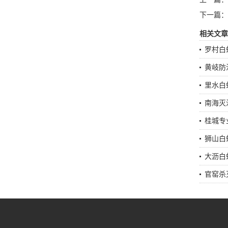
下一篇：
相关文章
罗村白
黄岐防
里水白
南海灭
桂城专
狮山白
大沥白
官窑杀