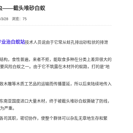
虫——截头堆砂白蚁
3/28
浏览：
75
专业治白蚁站
技术人员说由于它常从蛀孔排出砂粒状的排泄
结构，食性普遍，来者不拒，能取食多种在分类上差异很大的
要风险白蚁之一。由于它不筑露在木材外的蚁路，打的是“地
致木雕等木质工艺品的运输而传播蔓延，所以后来陆续地传入
东南亚国度进口大量木材，终于被截头堆砂白蚁撕破了防线，
为严重。
各司其职，密切协作，使整个群体可以杂乱无章地
生存和繁