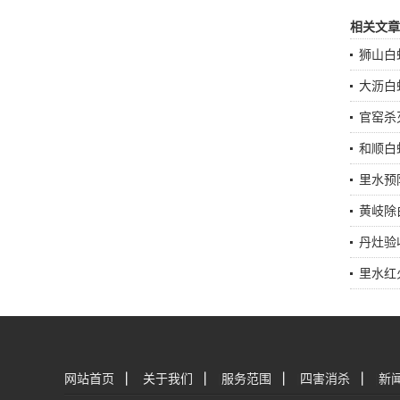
相关文章
狮山白
大沥白
官窑杀
和顺白
里水预
黄岐除
丹灶验
里水红
网站首页
|
关于我们
|
服务范围
|
四害消杀
|
新