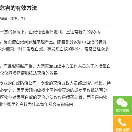
危害的有效方法
/8/8
浏览：
71
一定的状况下，白蚁便会集体婚飞，呈往常我们的家中。
，反而使白蚁问题越来越严重。随着部分家庭中白蚁的特殊
主很少能第一时间发现白蚁，等发现白蚁的时分，常常已经众多
，而且越喷越严重，大沥灭治白蚁中心工作人员关于入墙型白
仅仅靠喷药便能抵达灭治的效果。
专业的白蚁防治公司。专业的灭治白蚁人员都需培训考核，持
心统计，家里发现白蚁找小区物业灭治的成功率仅抵达百分
区物业对家庭白蚁的
灭治办法
仅仅是喷药处置，而且是由物
是业主家里的白蚁为什么每年都会有的缘由！
13690