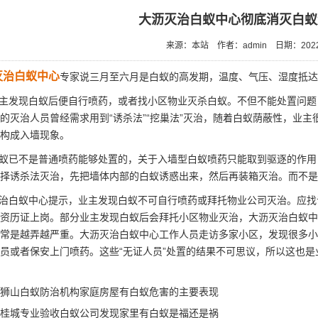
大沥灭治白蚁中心彻底消灭白蚁
来源：本站
作者：admin
日期：2022
灭治白蚁中心
专家说三月至六月是白蚁的高发期，温度、气压、湿度抵达
主发现白蚁后便自行喷药，或者找小区物业灭杀白蚁。不但不能
处置问题
的灭治人员曾经需求用到“诱杀法”“挖巢法”灭治，随着白蚁荫蔽性，业
构成入墙现象。
蚁已不是普通喷药能够处置的，关于入墙型白蚁喷药只能取到驱逐的作用
择
诱杀法
灭治，先把墙体内部的白蚁诱惑出来，然后再装箱灭治。而不是
治白蚁中心提示，业主发现白蚁不可自行喷药或拜托物业公司灭治。应找
资历证上岗。部分业主发现白蚁后会拜托小区物业灭治，大沥灭治白蚁中
常是越弄越严重。大沥灭治白蚁中心工作人员走访多家小区，发现很多小
员或者保安上门喷药。这些“无证人员”处置的结果不可思议，所以这也
狮山白蚁防治机构家庭房屋有白蚁危害的主要表现
桂城专业验收白蚁公司发现家里有白蚁是福还是祸