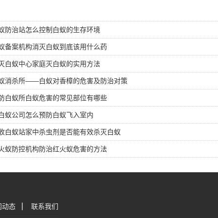
蚁防治站怎么控制白蚁的生存环境
蚁备案机构消灭白蚁到底该用什么药
灭白蚁中心家庭灭白蚁的实用方法
蚁消杀所——白蚁对香樟的危害及防治对策
防白蚁所白蚁危害的常见部位有哪些
白蚁公司怎么预防白蚁飞入室内
收白蚁站家中杀虫剂是否能有效杀灭白蚁
火蚁防控机构防治红火蚁危害的方法
闻动态
|
联系我们