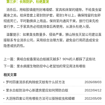
第三步：长效防护，杜绝复发
消杀后，用硅胶填缝剂封堵墙壁、家具和床架的缝隙，不给臭虫留
藏身之处。给床垫套上密封防护套，密封1年以上，确保残留的虫卵
彻底死亡。平时勤换床上用品，保持室内通风干爽，旅行归来先检
查行李，二手家具务必彻底排查后再使用，从源头杜绝入侵。
温馨提示：如果臭虫数量多、侵染严重，狮山除虫灭鼠公司建议直
接联系专业消杀公司，采用综合治理方案，避免自行用药造成安全
隐患或
抗药性
。
上一篇：
黄岐白蚁备案站白蚁越灭越多？90%的人都踩了这些坑
下一篇：
里水病媒生物防控中心老鼠怕的常见用法有哪些
相关文章
罗村四害消杀机构除蚊灭蚊有什么好方法
2026/08/03
里水白蚁防治中心新建房屋应如何预防白蚁
2022/04/12
大沥除四害公司有哪些方法可以驱除蚊虫和蟑螂
2022/05/09