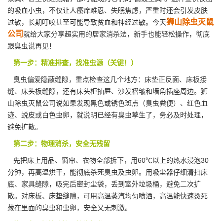
的吸血小虫，不仅让人瘙痒难忍、失眠焦虑，严重时还会引发皮肤
狮山除虫灭鼠
过敏，长期叮咬甚至可能导致贫血和神经过敏。今天
公司
就给大家分享超实用的居家消杀法，新手也能轻松操作，彻底
跟臭虫说再见！
第一步：精准排查，找准虫源（关键！）
臭虫偏爱隐蔽缝隙，重点检查这几个地方：床垫正反面、床板接
缝、床头板缝隙，还有床头柜抽屉、沙发褶皱和墙角插座周边。狮
山除虫灭鼠公司说如果发现黑色或锈色斑点（臭虫粪便）、红色血
迹、蜕皮或白色虫卵，就说明已经有
臭虫
孳生了，务必及时处理，
避免扩散。
第二步：物理消杀，安全无残留
先把床上用品、窗帘、衣物全部拆下，用60℃以上的
热水浸泡
30
分钟，再高温烘干，能彻底杀死臭虫及虫卵。用吸尘器仔细清扫床
底、家具缝隙，吸完后密封尘袋，丢到室外垃圾桶，避免二次扩
散。对床板、床垫缝隙，可用高温蒸汽均匀喷洒，高温能快速烫死
藏在里面的臭虫和虫卵，安全又无刺激。