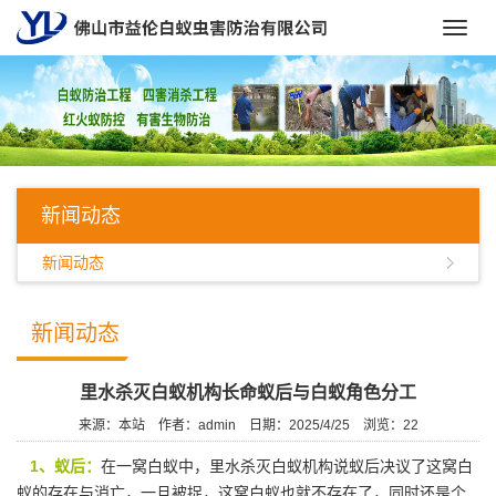
Toggl
navig
新闻动态
新闻动态
新闻动态
里水杀灭白蚁机构长命蚁后与白蚁角色分工
来源：本站
作者：admin
日期：2025/4/25
浏览：
22
1、蚁后：
在一窝白蚁中，
里水杀灭白蚁机构
说蚁后决议了这窝白
蚁的存在与消亡，一旦被捉，这窝白蚁也就不存在了，同时还是个