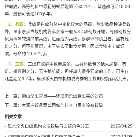
短命婆，高等的科中最初的蚁后能够活60-70年，普通都可活15-30
年，最长可长达100多年。
2、兵蚁：
兵蚁是白蚁群体中变化较大的品级，除少数品种缺兵蚁
外，里水杀灭白蚁机构告诉大家一般从3-4龄幼蚁开端，局部幼蚁分
化为色泽较淡的
前兵蚁
，进而成为兵蚁，是群体的防卫者，虽有雌
雄之分，但不能繁衍，由于失去了取食功用，因此食物由工蚁饲
喂，寿命约至1-6个月。
3、工蚁：
工蚁在蚁群中数量最多，占群体数量的绝大局部，有
雌、雄
性别之分
，无生殖机能，担任巢内很多冗杂的工作，可生存
几星期至3-7年，里水杀灭白蚁机构说离群的工蚁却只能存活几天。
上一篇：
狮山杀虫灭鼠——环境消杀蚊蝇虫害的对策
下一篇：
大沥白蚁备案公司如何排查自家有没有蚁巢
相关文章
里水杀灭白蚁机构长命蚁后与白蚁角色分工
2025/04/25
和顺防治白蚁公司怎样杀白蚁才能杀干净
2020/12/08