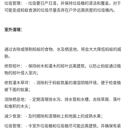
垃圾管理： - 垃圾要日产日清，并保持垃圾桶的清洁和覆盖，对于
可能变成蚂蚁食源的垃圾尽量丢弃在户外远离房屋的垃圾桶内。
室外清理：
通过去除或限制蚂蚁的食物、水及栖息地，将会大大降低蚂蚁的威
胁。
修剪枝叶： - 保持树木和灌木的枝叶远离建筑，以防止蚂蚁通过植
物的枝叶侵入室内；
修剪灌木草坪： - 消除利于蚂蚁筑巢的潮湿阴暗环境，便于检查植
被下面的蚁巢；
消除栖息地： - 定期清理排水沟、排水管和水槽，去除草屑、落叶
和堆积的木头；
减少食源： - 及时摘除和清理树上和地面上的成熟水果；
垃圾管理： - 令室外垃圾桶和垃圾箱尽可能远离建筑，并确保有紧