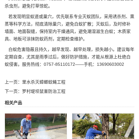
杀虫剂，避免打草惊蛇。
若发现明显蚁道或巢穴，优先联系专业灭蚁团队，采用诱杀剂、熏
蒸等科学方法，彻底清除巢穴，避免白蚁扩散；灭蚁后，及时修补
墙面、地面裂缝，保持室内干燥通风，避免潮湿滋生白蚁；木质家
具、地板可涂抹防蚁药剂，定期检查维护。
白蚁危害隐蔽且持久，越早发现、越早处理，损失越小。建议每年
定期自查
，尤其是雨季过后，做好防护措施，才能从根源上杜绝白
蚁侵害。服务热线：0757-85110172——手机：13690603002
上一页：
里水杀灭蟑螂蚊蝇工程
下一页：
罗村堤坝鼠害防治工程
相关产品