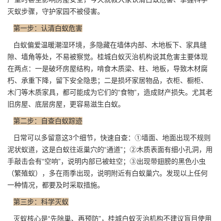
灭蚁步骤，守护家园不被侵害。
第一步：认清白蚁危害
白蚁偏爱温暖潮湿环境，多隐藏在墙体内部、木地板下、家具缝
隙、墙角等处，不易被察觉。桂城白蚁灭治机构说其危害主要体现
在两点：一是破坏房屋结构，啃食木质梁、柱、地板，导致木材腐
朽、承重下降，留下安全隐患；二是损坏家居物品，衣柜、橱柜、
木门等木质家具，都可能成为它们的“食物”，造成财产损失。尤其老
旧房屋、底层房屋，更容易滋生白蚁。
第二步：自查白蚁踪迹
日常可以多留意这3个细节，快速自查：①墙面、地面出现不规则
泥状蚁道，这是白蚁往返巢穴的“通道”；②木质表面有细小孔洞，用
手敲击会有“空响”，说明内部已被蛀空；③出现带翅膀的黑色小虫
（繁殖蚁），多在雨季出现，说明附近有
白蚁巢穴
。发现以上任何
一种情况，都要及时采取措施。
第三步：科学灭蚁
灭蚁核心是“先除巢、再预防”，桂城白蚁灭治机构不建议盲目使用