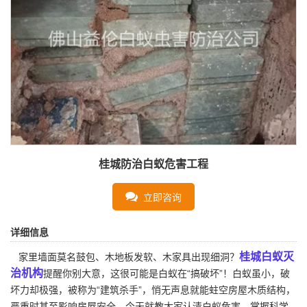
桂城防治白蚁危害工程
立即咨询
详细信息
桂城白蚁灭
家里墙面莫名鼓包、木地板发软、木家具出现细洞？
治机构
提醒你别大意，这很可能是白蚁在“搞破坏”！白蚁虽小，破
坏力却极强，被称为“建筑杀手”，悄无声息就能蛀空房屋木质结构，
严重时甚至影响房屋安全，今天就教大家认清白蚁危害、掌握科学