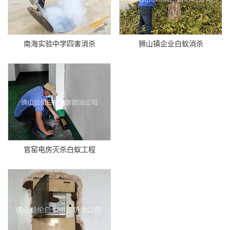
南海实验中学四害消杀
狮山镇企业白蚁消杀
官窑电房灭杀白蚁工程