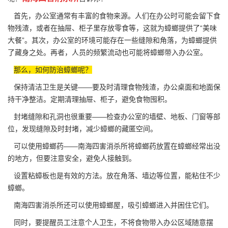
首先，办公室通常有丰富的
食物来源
。人们在办公时可能会留下食
物残渣，或者在抽屉、柜子里存放零食等，这就为蟑螂提供了“美味
大餐”。其次，办公室的环境可能存在一些缝隙和角落，为蟑螂提供
了藏身之处。再者，人员的频繁流动也可能将蟑螂带入办公室。
那么，如何防治蟑螂呢？
保持清洁卫生是关键——要及时清理食物残渣，办公桌面和地面保
持干净整洁。定期清理抽屉、柜子，避免食物囤积。
封堵缝隙和孔洞也很重要——检查办公室的墙壁、地板、门窗等部
位，
发现缝隙
及时封堵，减少蟑螂的藏匿空间。
可以使用蟑螂药——南海四害消杀所将蟑螂药放置在蟑螂经常出没
的地方，但要注意安全，避免人接触到。
设置粘蟑板也是有效的方法。放在角落、墙边等位置，能粘住不少
蟑螂。
南海四害消杀所还可以使用
蟑螂屋
，吸引蟑螂进入并困住它们。
同时，要提醒员工注意个人卫生，不将食物带入办公区域随意摆